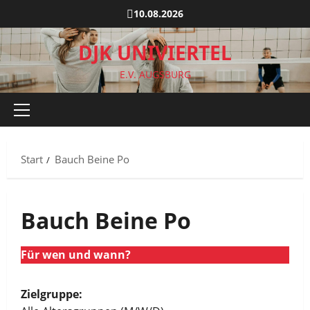
Zum
10.08.2026
Inhalt
springen
DJK UNIVIERTEL
E.V. AUGSBURG
Primäres
Menü
Start
Bauch Beine Po
Bauch Beine Po
Für wen und wann?
Zielgruppe: