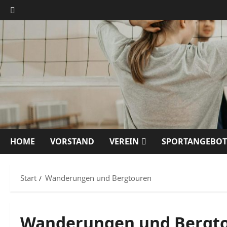
Zum
Inhalt
springen
HOME
VORSTAND
VEREIN
SPORTANGEBOT
Start
Wanderungen und Bergtouren
Wanderungen und Bergt