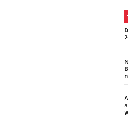
.
D
2
N
B
n
A
a
W