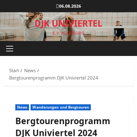
Zum
06.08.2026
Inhalt
springen
DJK UNIVIERTEL
E.V. AUGSBURG
Primäres
Menü
Start
News
Bergtourenprogramm DJK Univiertel 2024
News
Wanderungen und Bergtouren
Bergtourenprogramm
DJK Univiertel 2024