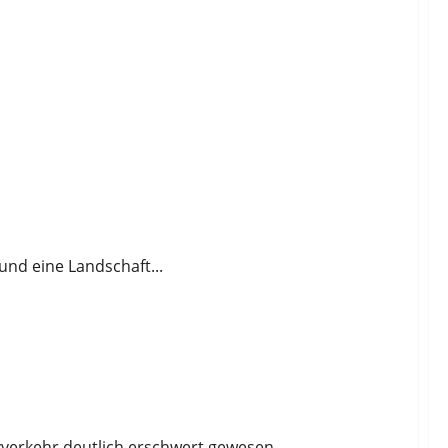
und eine Landschaft...
erkehr deutlich erschwert gewesen...