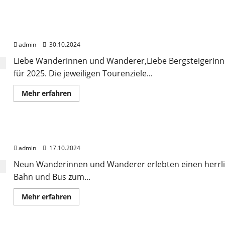
über
Save
the
Date,
Wander- und Bergtourenprogramm 2025
Wandern
und
admin
30.10.2024
Bergsteigen
2025
📅
Liebe Wanderinnen und Wanderer,Liebe Bergsteigerinnen
🧗‍♂️
für 2025. Die jeweiligen Tourenziele...
🌲
Mehr
Mehr erfahren
Informationen
über
Wander-
und
Bergtourenprogramm
Eindrücke der DJK Herbstwanderung am 12.10.2024 
2025
admin
17.10.2024
Neun Wanderinnen und Wanderer erlebten einen herrli
Bahn und Bus zum...
Mehr
Mehr erfahren
Informationen
über
Eindrücke
der