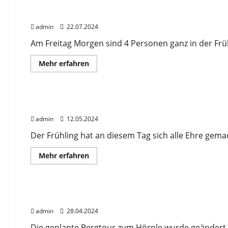
Bericht von der DJK Bergwanderung im National
admin
22.07.2024
Am Freitag Morgen sind 4 Personen ganz in der Frü
Mehr
Mehr erfahren
Informationen
über
News
Wanderungen und Bergtouren
Bericht
von
der
Impressionen der DJK Frühlingswanderung vom
DJK
Bergwanderung
admin
12.05.2024
im
Nationalpark
Berchtesgaden
Der Frühling hat an diesem Tag sich alle Ehre gema
vom
05.07.-07-
Mehr
Mehr erfahren
07-
Informationen
2024
über
News
Wanderungen und Bergtouren
Impressionen
der
DJK
Impressionen der DJK Bergtour vom 27.04.2024
Frühlingswanderung
vom
admin
28.04.2024
11.05.2024
im
Münchener
Die geplante Bergtour zum Hörnle wurde geändert,