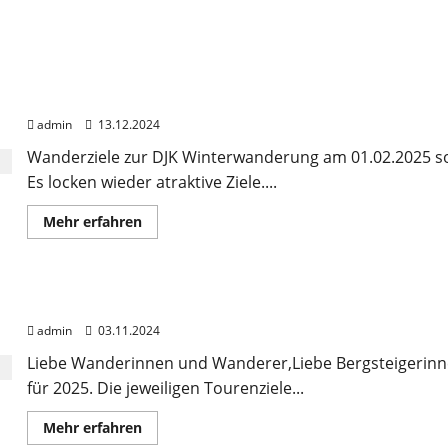
DJK Winter und Frühjahrswanderung 2025 ❄️🥾🌱
admin
13.12.2024
Wanderziele zur DJK Winterwanderung am 01.02.2025 s
Es locken wieder atraktive Ziele....
Mehr
Mehr erfahren
Informationen
über
DJK
Winter
und
Save the Date, Wandern und Bergsteigen 2025 📅🧗‍♂️
Frühjahrswanderung
2025
admin
03.11.2024
❄️
🥾
🌱
Liebe Wanderinnen und Wanderer,Liebe Bergsteigerinnen
für 2025. Die jeweiligen Tourenziele...
Mehr
Mehr erfahren
Informationen