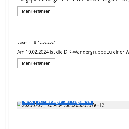
Oberland
Mehr
Mehr erfahren
Informationen
über
News
Wanderungen und Bergtouren
Impressionen
der
DJK
Impressionen der DJK Winterwanderung im Werd
Bergtour
vom
admin
12.02.2024
27.04.2024
Am 10.02.2024 ist die DJK-Wandergruppe zu einer W
Mehr
Mehr erfahren
Informationen
über
Impressionen
der
DJK
Winterwanderung
im
Werdenfels
am
News
Wanderungen und Bergtouren
10.02.2024