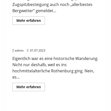
Zugspitzbesteigung auch noch „allerbestes
Bergwetter“ gemeldet...
Mehr
Mehr erfahren
Informationen
News
Wanderungen und Bergtouren
über
DJK
Univiertel
Bergwandergruppe
Wanderung-Romantisches Taubertal –
auf
Rothenburg o.d. Tauber 24.06.2023
der
Zugspitze
admin
01.07.2023
08.07.-09.07.2023
Eigentlich war es eine historische Wanderung.
Nicht nur deshalb, weil es ins
hochmittelalterliche Rothenburg ging. Nein,
es...
Mehr
Mehr erfahren
Informationen
News
Wanderungen und Bergtouren
über
Wanderung-
Romantisches
Taubertal
Wanderung „Scheidegger Wasserfälle“ mit
–
Kapellenweg 29.04.2023
Rothenburg