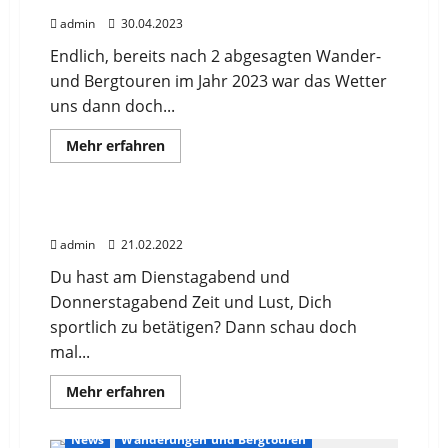
o.d.
admin
30.04.2023
Tauber
24.06.2023
Endlich, bereits nach 2 abgesagten Wander-
und Bergtouren im Jahr 2023 war das Wetter
uns dann doch...
Mehr
Mehr erfahren
Informationen
News
Volleyball
über
Wanderung
„Scheidegger
Wasserfälle“
Hobbyvolleyballer/innen gesucht
mit
Kapellenweg
admin
21.02.2022
29.04.2023
Du hast am Dienstagabend und
Donnerstagabend Zeit und Lust, Dich
sportlich zu betätigen? Dann schau doch
mal...
Mehr
Mehr erfahren
Informationen
über
Hobbyvolleyballer/innen
News
Wanderungen und Bergtouren
gesucht