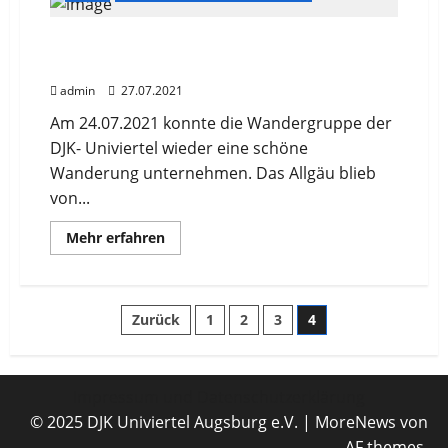
Sommerwanderung Niedersonthofener
Wasserfall 24.07.2021
admin
27.07.2021
Am 24.07.2021 konnte die Wandergruppe der
DJK- Univiertel wieder eine schöne
Wanderung unternehmen. Das Allgäu blieb
von...
Mehr
Mehr erfahren
Informationen
über
Sommerwanderung
Niedersonthofener
Wasserfall
Seitennummerierung
Zurück
1
2
3
4
24.07.2021
der
Impressum und Datenschutzerklärung
Beiträge
© 2025 DJK Univiertel Augsburg e.V.
|
MoreNews
von
AF themes.