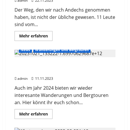
admin
22.11.2023
Der Weg, den wir nach Andechs genommen
haben, ist nicht der übliche gewesen. 11 Leute
sind vom...
Mehr
Mehr erfahren
Informationen
über
Impressionen
News
Wanderungen und Bergtouren
der
DJK
Herbstwanderung
vom
Vorschau Termine DJK Wanderungen und
21.10.2023
Bergtouren 2024
zum
Kloster
admin
11.11.2023
Andechs
Auch im Jahr 2024 bieten wir wieder
interesante Wanderungen und Bergtouren
an. Hier könnt ihr euch schon...
Mehr
Mehr erfahren
Informationen
über
Vorschau
Termine