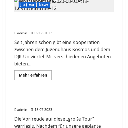
DJK
Jiu-Jitsu
News
Wanderungen
und
Bergtouren
Der Sportverein DJK-Univiertel beim
2024
Ferienprogramm des Jugendhaus Kosmos
admin
09.08.2023
Seit Jahren schon gibt eine Kooperation
zwischen dem Jugendhaus Kosmos und dem
DJK-Univiertel. Mit verschiedenen Angeboten
bieten...
Mehr
Mehr erfahren
Informationen
News
Sport
Wanderungen und Bergtouren
über
Der
Sportverein
DJK-
DJK Univiertel Bergwandergruppe auf der
Univiertel
Zugspitze 08.07.-09.07.2023
beim
Ferienprogramm
admin
13.07.2023
des
Jugendhaus
Die Vorfreude auf diese „große Tour“
Kosmos
warriesig. Nachdem für unsere geplante