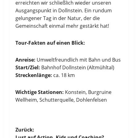
erreichten wir schließlich wieder unseren
Ausgangspunkt in Dollnstein. Ein rundum
gelungener Tag in der Natur, der die
Gemeinschaft einmal mehr gestärkt hat!
Tour-Fakten auf einen Blick:
Anreise:
Umweltfreundlich mit Bahn und Bus
Start/Ziel:
Bahnhof Dollnstein (Altmühltal)
Streckenlänge:
ca. 18 km
Wichtige Stationen:
Konstein, Burgruine
Wellheim, Schutterquelle, Dohlenfelsen
B
Zurück:
Lust auf Action, Kids und Coaching?