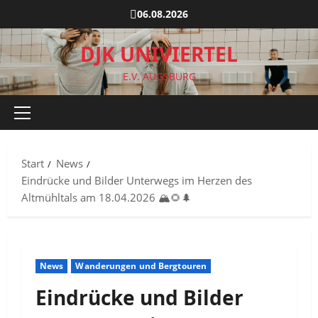
Zum
06.08.2026
Inhalt
springen
DJK UNIVIERTEL
E.V. AUGSBURG
Primäres
Menü
Start
News
Eindrücke und Bilder Unterwegs im Herzen des
Altmühltals am 18.04.2026 🏔️🌻🌲
News
Wanderungen und Bergtouren
Eindrücke und Bilder