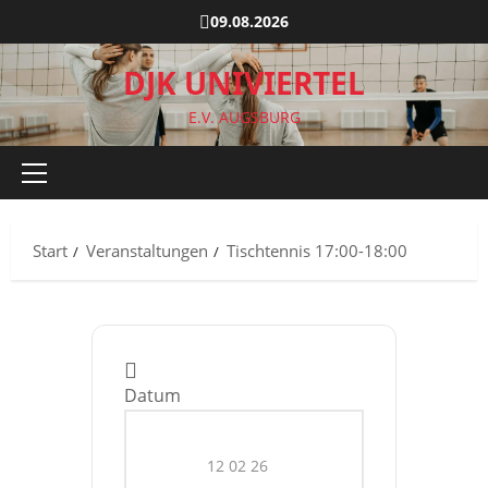
Zum
09.08.2026
Inhalt
springen
DJK UNIVIERTEL
E.V. AUGSBURG
Primäres
Menü
Start
Veranstaltungen
Tischtennis 17:00-18:00
Datum
12 02 26