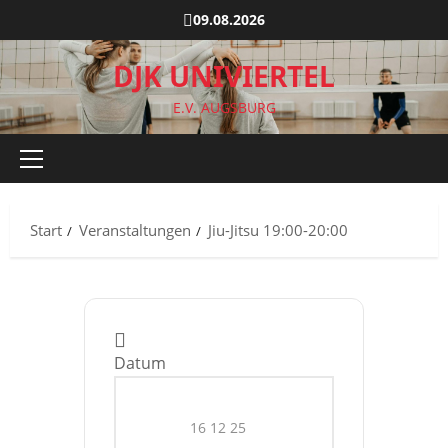
Zum
09.08.2026
Inhalt
springen
DJK UNIVIERTEL
E.V. AUGSBURG
Primäres
Menü
Start
Veranstaltungen
Jiu-Jitsu 19:00-20:00
Datum
16 12 25