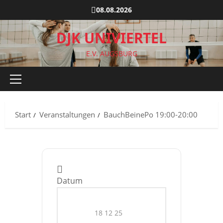
Zum
08.08.2026
Inhalt
springen
DJK UNIVIERTEL
E.V. AUGSBURG
Primäres
Menü
Start
Veranstaltungen
BauchBeinePo 19:00-20:00
Datum
18 12 25