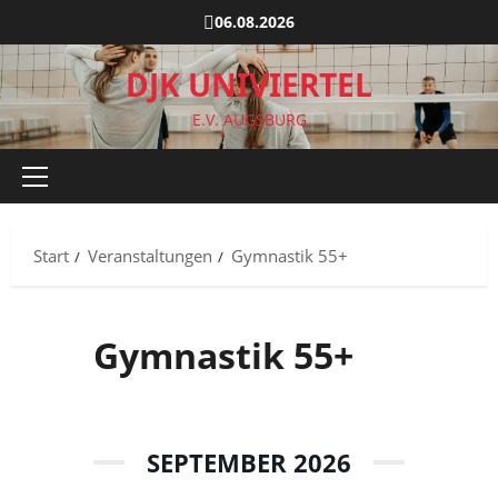
Zum
06.08.2026
Inhalt
springen
DJK UNIVIERTEL
E.V. AUGSBURG
Primäres
Menü
Start
Veranstaltungen
Gymnastik 55+
Gymnastik 55+
SEPTEMBER 2026