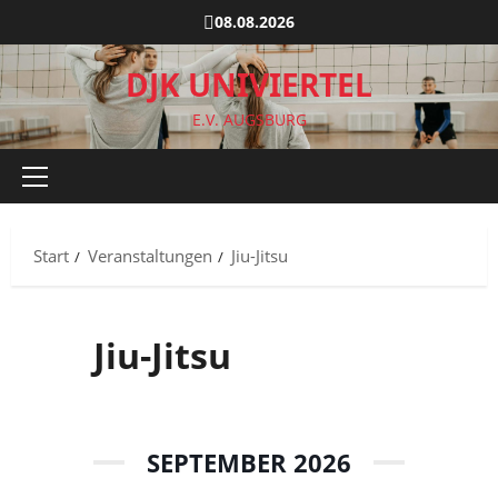
Zum
08.08.2026
Inhalt
springen
DJK UNIVIERTEL
E.V. AUGSBURG
Primäres
Menü
Start
Veranstaltungen
Jiu-Jitsu
Jiu-Jitsu
SEPTEMBER 2026