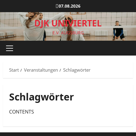
Zum
07.08.2026
Inhalt
springen
DJK UNIVIERTEL
E.V. AUGSBURG
Primäres
Menü
Start
Veranstaltungen
Schlagwörter
Schlagwörter
CONTENTS